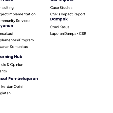
nsulting
Case Studies
oject Implementation
CSR’s Impact Report
Dampak
mmunity Services
ayanan
Studi Kasus
nsultasi
Laporan Dampak CSR
plementasi Program
yanan Komunitas
arning Hub
ticle & Opinion
ents
usat Pembelajaran
tikel dan Opini
giatan