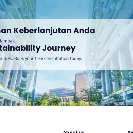
nan Keberlanjutan Anda
rdampak.
tainability Journey
nities. Book your free consultation today
.
About us
Se