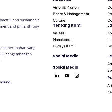
Vision & Mission
Co
Board & Management
Pr
pactful and sustainable
Culture
Co
Tentang Kami
L
opment and philanthropy
Visi Misi
Ko
Manajemen
Im
Budaya Kami
La
rong perubahan yang
CSR, pengembangan
Social Media
Le
.
Ar
Sosial Media
Ev
P
Bandung,
Ar
Ke