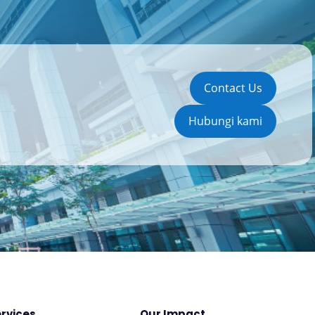
Contact Us
Hubungi kami
rvices
Our Impact