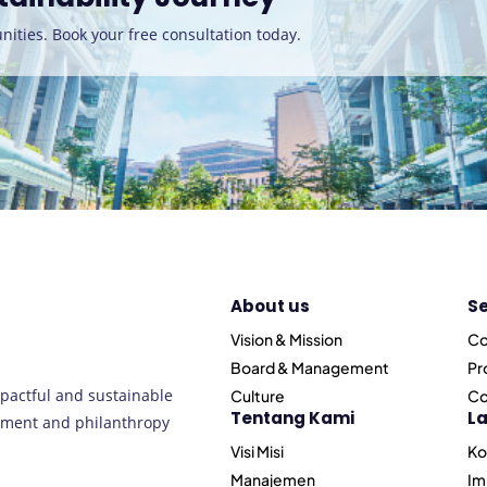
nities. Book your free consultation today
.
About us
Se
Vision & Mission
Co
Board & Management
Pr
pactful and sustainable
Culture
Co
Tentang Kami
L
opment and philanthropy
Visi Misi
Ko
Manajemen
Im