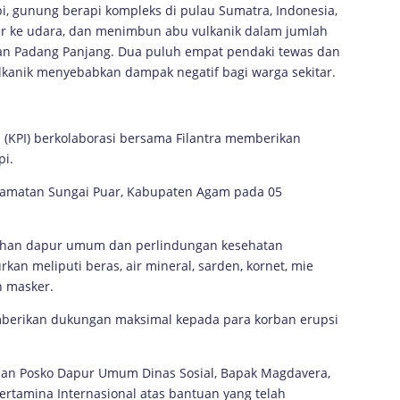
, gunung berapi kompleks di pulau Sumatra, Indonesia,
er ke udara, dan menimbun abu vulkanik dalam jumlah
i dan Padang Panjang. Dua puluh empat pendaki tewas dan
ulkanik menyebabkan dampak negatif bagi warga sekitar.
al (KPI) berkolaborasi bersama Filantra memberikan
pi.
ecamatan Sungai Puar, Kabupaten Agam pada 05
tuhan dapur umum dan perlindungan kesehatan
kan meliputi beras, air mineral, sarden, kornet, mie
n masker.
mberikan dukungan maksimal kepada para korban erupsi
an Posko Dapur Umum Dinas Sosial, Bapak Magdavera,
rtamina Internasional atas bantuan yang telah