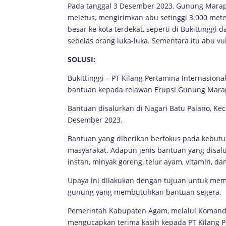
Pada tanggal 3 Desember 2023, Gunung Marapi
meletus, mengirimkan abu setinggi 3.000 met
besar ke kota terdekat, seperti di Bukittingg
sebelas orang luka-luka. Sementara itu abu v
SOLUSI:
Bukittinggi – PT Kilang Pertamina Internasion
bantuan kepada relawan Erupsi Gunung Mara
Bantuan disalurkan di Nagari Batu Palano, K
Desember 2023.
Bantuan yang diberikan berfokus pada kebu
masyarakat. Adapun jenis bantuan yang disalur
instan, minyak goreng, telur ayam, vitamin, da
Upaya ini dilakukan dengan tujuan untuk me
gunung yang membutuhkan bantuan segera.
Pemerintah Kabupaten Agam, melalui Komand
mengucapkan terima kasih kepada PT Kilang Pe