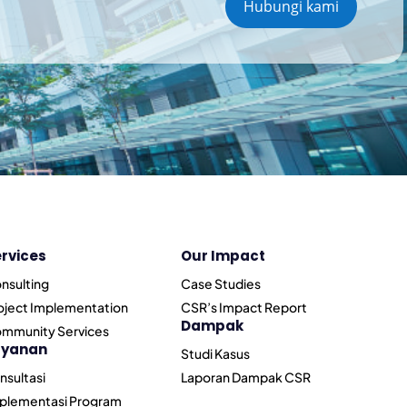
Hubungi kami
rvices
Our Impact
nsulting
Case Studies
oject Implementation
CSR’s Impact Report
Dampak
mmunity Services
ayanan
Studi Kasus
nsultasi
Laporan Dampak CSR
plementasi Program