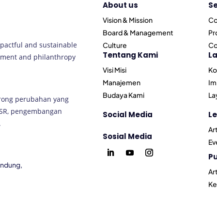
About us
Se
Vision & Mission
Co
Board & Management
Pr
pactful and sustainable
Culture
Co
Tentang Kami
L
opment and philanthropy
Visi Misi
Ko
Manajemen
Im
Budaya Kami
La
rong perubahan yang
CSR, pengembangan
Social Media
Le
.
Ar
Sosial Media
Ev
P
Bandung,
Ar
Ke