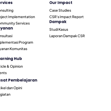
rvices
Our Impact
nsulting
Case Studies
oject Implementation
CSR’s Impact Report
Dampak
mmunity Services
ayanan
Studi Kasus
nsultasi
Laporan Dampak CSR
plementasi Program
yanan Komunitas
arning Hub
ticle & Opinion
ents
usat Pembelajaran
tikel dan Opini
giatan