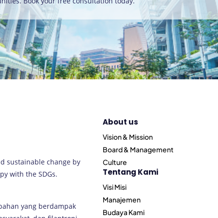
nities. Book your free consultation today
.
About us
Vision & Mission
Board & Management
nd sustainable change by
Culture
Tentang Kami
py with the SDGs.
Visi Misi
Manajemen
ubahan yang berdampak
Budaya Kami