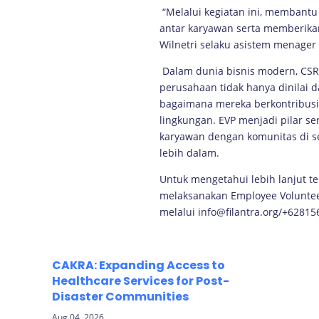
“Melalui kegiatan ini, membant
antar karyawan serta memberika
Wilnetri selaku asistem menager 
Dalam dunia bisnis modern, CSR
perusahaan tidak hanya dinilai d
bagaimana mereka berkontribusi 
lingkungan. EVP menjadi pilar s
karyawan dengan komunitas di s
lebih dalam.
Untuk mengetahui lebih lanjut 
melaksanakan Employee Volunteer
melalui info@filantra.org/+6281
CAKRA: Expanding Access to
Healthcare Services for Post-
Disaster Communities
Aug 04, 2026