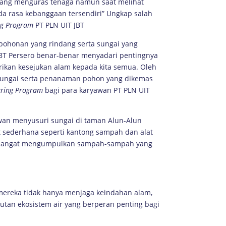
ang menguras tenaga namun saat melihat
da rasa kebanggaan tersendiri” Ungkap salah
ng Program
PT PLN UIT JBT
epohonan yang rindang serta sungai yang
 JBT Persero benar-benar menyadari pentingnya
kan kesejukan alam kepada kita semua. Oleh
 sungai serta penanaman pohon yang dikemas
ring Program
bagi para karyawan PT PLN UIT
wan menyusuri sungai di taman Alun-Alun
sederhana seperti kantong sampah dan alat
emangat mengumpulkan sampah-sampah yang
ereka tidak hanya menjaga keindahan alam,
utan ekosistem air yang berperan penting bagi