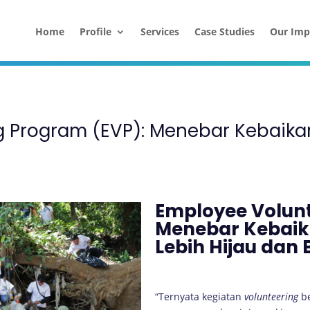
Home
Profile
Services
Case Studies
Our Imp
g Program (EVP): Menebar Kebaika
Employee Volunt
Menebar Kebaik
Lebih Hijau dan 
“Ternyata kegiatan
volunteering
b