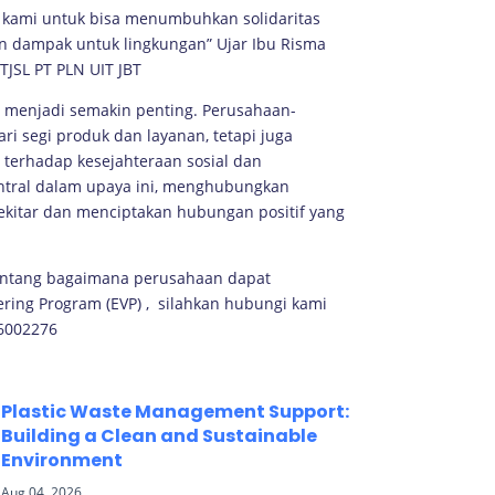
u kami untuk bisa menumbuhkan solidaritas
n dampak untuk lingkungan” Ujar Ibu Risma
TJSL PT PLN UIT JBT
 menjadi semakin penting. Perusahaan-
ari segi produk dan layanan, tetapi juga
terhadap kesejahteraan sosial dan
entral dalam upaya ini, menghubungkan
ekitar dan menciptakan hubungan positif yang
tentang bagaimana perusahaan dapat
ing Program (EVP) , silahkan hubungi kami
56002276
Plastic Waste Management Support:
Building a Clean and Sustainable
Environment
Aug 04, 2026