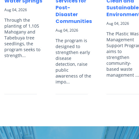
Water Springs
Services for
Clean and
Post-
Sustainable
Aug 04, 2026
Disaster
Environmen
Through the
Communities
Aug 04, 2026
planting of 1,105
Aug 04, 2026
Mahogany and
The Plastic Was
Tabebuya tree
Management
The program is
seedlings, the
Support Progr
designed to
program seeks to
aims to
strengthen early
strength...
strengthen
disease
community-
detection, raise
based waste
public
management ..
awareness of the
impo...