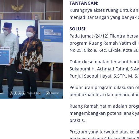
TANTANGAN:
Kurangnya akses ruang untuk a
menjadi tantangan yang banyak d
SOLUSI:
Pada Jumat (24/12) Filantra be
program Ruang Ramah Yatim di Ka
No.25, Cikole, Kec. Cikole, Kota S
Dalam kesempatan tersebut hadir
Sukabumi H. Achmad Fahmi, S.Ag
Punjul Saepul Hayat, S.STP., M. S
Peluncuran program dilakukan ol
pembukaan tirai dan penandata
Ruang Ramah Yatim adalah progr
mengembangkan potensi anak ya
praktis.
Program yang terwujud atas kola
berjalan selama 6 bulan di kota