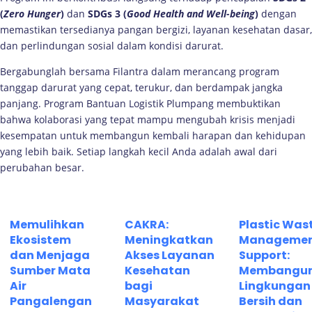
(
Zero Hunger
)
dan
SDGs 3 (
Good Health and Well-being
)
dengan
memastikan tersedianya pangan bergizi, layanan kesehatan dasar,
dan perlindungan sosial dalam kondisi darurat.
Bergabunglah bersama Filantra dalam merancang program
tanggap darurat yang cepat, terukur, dan berdampak jangka
panjang. Program Bantuan Logistik Plumpang membuktikan
bahwa kolaborasi yang tepat mampu mengubah krisis menjadi
kesempatan untuk membangun kembali harapan dan kehidupan
yang lebih baik. Setiap langkah kecil Anda adalah awal dari
perubahan besar.
Memulihkan
CAKRA:
Plastic Was
Ekosistem
Meningkatkan
Manageme
dan Menjaga
Akses Layanan
Support:
Sumber Mata
Kesehatan
Membangu
Air
bagi
Lingkungan
Pangalengan
Masyarakat
Bersih dan