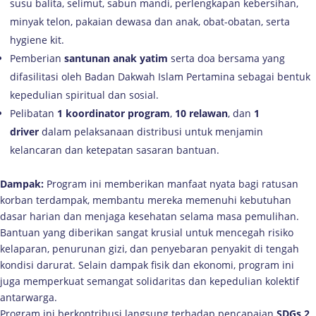
susu balita, selimut, sabun mandi, perlengkapan kebersihan,
minyak telon, pakaian dewasa dan anak, obat-obatan, serta
hygiene kit.
Pemberian
santunan anak yatim
serta doa bersama yang
difasilitasi oleh Badan Dakwah Islam Pertamina sebagai bentuk
kepedulian spiritual dan sosial.
Pelibatan
1 koordinator program
,
10 relawan
, dan
1
driver
dalam pelaksanaan distribusi untuk menjamin
kelancaran dan ketepatan sasaran bantuan.
Dampak:
Program ini memberikan manfaat nyata bagi ratusan
korban terdampak, membantu mereka memenuhi kebutuhan
dasar harian dan menjaga kesehatan selama masa pemulihan.
Bantuan yang diberikan sangat krusial untuk mencegah risiko
kelaparan, penurunan gizi, dan penyebaran penyakit di tengah
kondisi darurat. Selain dampak fisik dan ekonomi, program ini
juga memperkuat semangat solidaritas dan kepedulian kolektif
antarwarga.
Program ini berkontribusi langsung terhadap pencapaian
SDGs 2