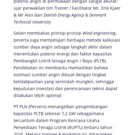
potensi angin di permukaan dengan sangat akurat,”
ujar perwakilan tim
Trainer
/ Fasilitator Mr. Erik Kjaer
& Mr Alex dari
Danish Energy Agency & Denmark
Technical University
.
Selain membahas prinsip-prinsip
Wind engineering
,
peserta juga mempelajari berbagai metode kalkulasi
sumber daya angin sebagai langkah akhir dalam
menentukan potensi energi dan faktor kapasitas
Pembangkit Listrik tenaga Angin / Bayu (PLTB).
Pendekatan ini membantu memastikan bahwa
estimasi sumber angin dibuat dengan tingkat
ketidakpastian yang serendah mungkin, sehingga
keputusan investasi dan perencanaan teknis dapat
dilakukan lebih optimal.
PT PLN (Persero) menargetkan pengembangan
kapasitas PLTB sebesar 7,2 GW sebagaimana
tercantum dalam Program Rencana Usaha
Penyediaan Tenaga Listrik (RUPTL) terbaru tahun
2025. Melalui
training & workshop
ini, diharapkan