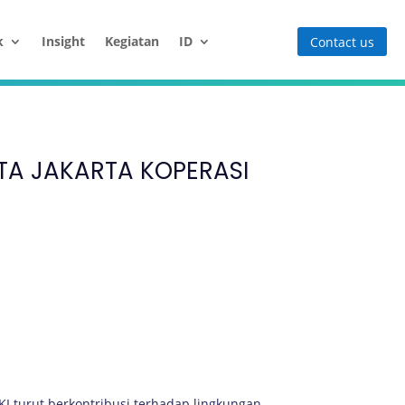
k
Insight
Kegiatan
ID
Contact us
TA JAKARTA KOPERASI
KI turut berkontribusi terhadap lingkungan