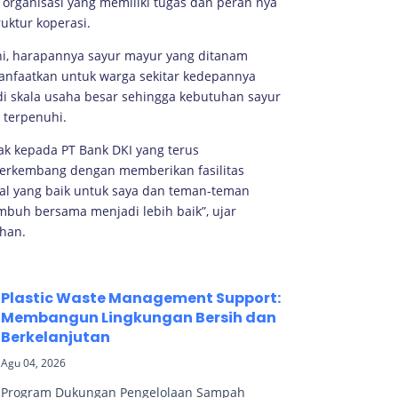
 organisasi yang memiliki tugas dan peran nya
uktur koperasi.
ni, harapannya sayur mayur yang ditanam
manfaatkan untuk warga sekitar kedepannya
 skala usaha besar sehingga kebutuhan sayur
a terpenuhi.
ak kepada PT Bank DKI yang terus
erkembang dengan memberikan fasilitas
wal yang baik untuk saya dan teman-teman
mbuh bersama menjadi lebih baik”, ujar
ihan.
Plastic Waste Management Support:
Membangun Lingkungan Bersih dan
Berkelanjutan
Agu 04, 2026
Program Dukungan Pengelolaan Sampah