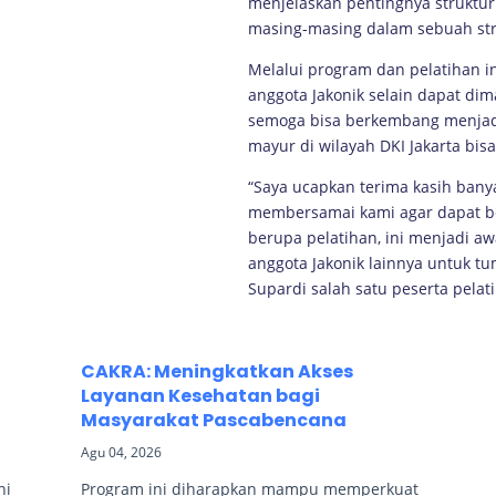
menjelaskan pentingnya struktur
masing-masing dalam sebuah str
Melalui program dan pelatihan i
anggota Jakonik selain dapat di
semoga bisa berkembang menjadi
mayur di wilayah DKI Jakarta bis
“Saya ucapkan terima kasih bany
membersamai kami agar dapat b
berupa pelatihan, ini menjadi a
anggota Jakonik lainnya untuk tu
Supardi salah satu peserta pelat
CAKRA: Meningkatkan Akses
Layanan Kesehatan bagi
Masyarakat Pascabencana
Agu 04, 2026
ni
Program ini diharapkan mampu memperkuat