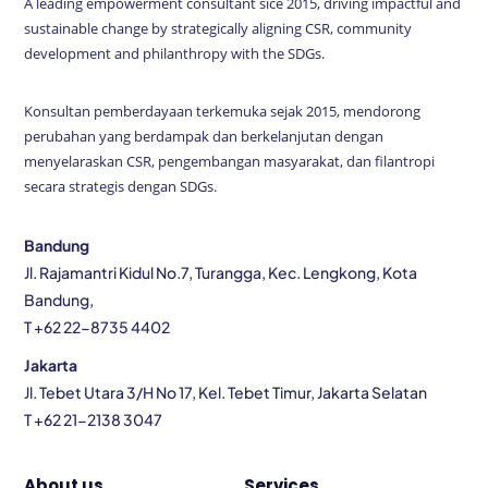
A leading empowerment consultant sice 2015, driving impactful and
sustainable change by strategically aligning CSR, community
development and philanthropy with the SDGs.
Konsultan pemberdayaan terkemuka sejak 2015, mendorong
perubahan yang berdampak dan berkelanjutan dengan
menyelaraskan CSR, pengembangan masyarakat, dan filantropi
secara strategis dengan SDGs.
Bandung
Jl. Rajamantri Kidul No.7, Turangga, Kec. Lengkong, Kota
Bandung,
T +62 22-8735 4402
Jakarta
Jl. Tebet Utara 3/H No 17, Kel. Tebet Timur, Jakarta Selatan
T +62 21-2138 3047
About us
Services