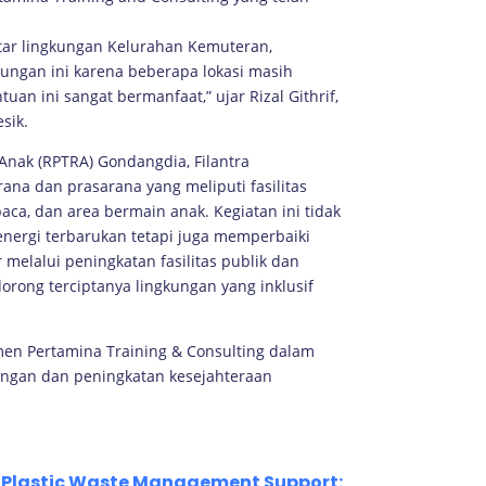
itar lingkungan Kelurahan Kemuteran,
kungan ini karena beberapa lokasi masih
an ini sangat bermanfaat,” ujar Rizal Githrif,
sik.
nak (RPTRA) Gondangdia, Filantra
na dan prasarana yang meliputi fasilitas
aca, dan area bermain anak. Kegiatan ini tidak
ergi terbarukan tetapi juga memperbaiki
 melalui peningkatan fasilitas publik dan
rong terciptanya lingkungan yang inklusif
en Pertamina Training & Consulting dalam
ngan dan peningkatan kesejahteraan
Plastic Waste Management Support: