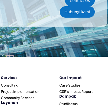
Contact Us
Hubungi kami
Services
Our Impact
Consulting
Case Studies
Project Implementation
CSR’s Impact Report
Dampak
Community Services
Layanan
Studi Kasus