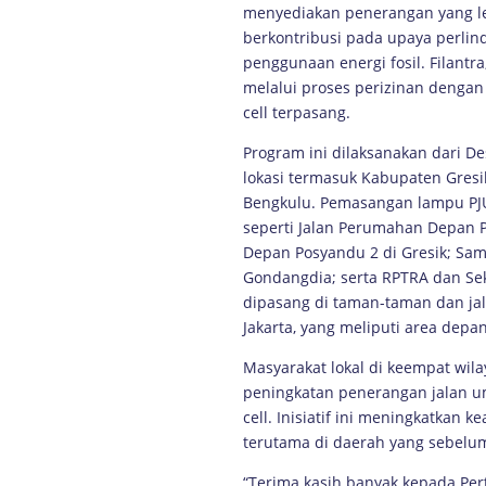
menyediakan penerangan yang leb
berkontribusi pada upaya perli
penggunaan energi fosil. Filan
melalui proses perizinan dengan
cell terpasang.
Program ini dilaksanakan dari D
lokasi termasuk Kabupaten Gresik,
Bengkulu. Pemasangan lampu PJU so
seperti Jalan Perumahan Depan 
Depan Posyandu 2 di Gresik; Sa
Gondangdia; serta RPTRA dan Sekr
dipasang di taman-taman dan jal
Jakarta, yang meliputi area depa
Masyarakat lokal di keempat wil
peningkatan penerangan jalan 
cell. Inisiatif ini meningkatka
terutama di daerah yang sebel
“Terima kasih banyak kepada Per