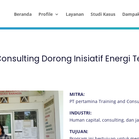
Beranda
Profile
Layanan
Studi Kasus
Dampa
onsulting Dorong Inisiatif Energi 
MITRA:
PT pertamina Training and Consul
INDUSTRI:
Human capital, consulting, dan 
TUJUAN:
Program ini bertujuan untuk me