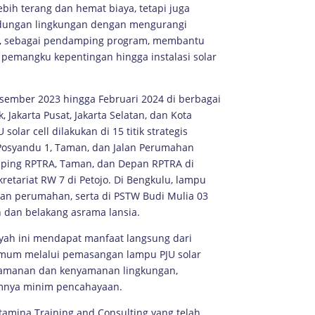
ih terang dan hemat biaya, tetapi juga
ndungan lingkungan dengan mengurangi
tra, sebagai pendamping program, membantu
 pemangku kepentingan hingga instalasi solar
esember 2023 hingga Februari 2024 di berbagai
 Jakarta Pusat, Jakarta Selatan, dan Kota
lar cell dilakukan di 15 titik strategis
Posyandu 1, Taman, dan Jalan Perumahan
mping RPTRA, Taman, dan Depan RPTRA di
etariat RW 7 di Petojo. Di Bengkulu, lampu
an perumahan, serta di PSTW Budi Mulia 03
n dan belakang asrama lansia.
ayah ini mendapat manfaat langsung dari
umum melalui pemasangan lampu PJU solar
n keamanan dan kenyamanan lingkungan,
umnya minim pencahayaan.
tamina Training and Consulting yang telah