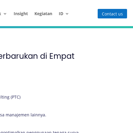
k
Insight
Kegiatan
ID
Contact us
Terbarukan di Empat
ting (PTC)
jasa manajemen lainnya.
ngoptimalkan penggunaan tenaga surya