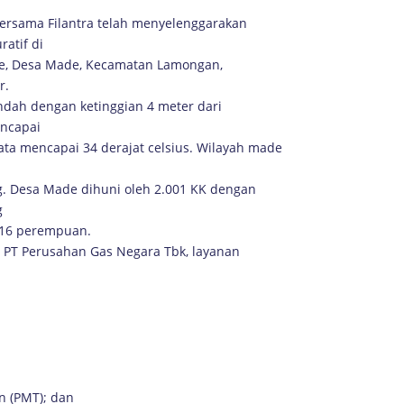
ersama Filantra telah menyelenggarakan
atif di
de, Desa Made, Kecamatan Lamongan,
r.
ndah dengan ketinggian 4 meter dari
encapai
ta mencapai 34 derajat celsius. Wilayah made
. Desa Made dihuni oleh 2.001 KK dengan
g
1.216 perempuan.
 PT Perusahan Gas Negara Tbk, layanan
 (PMT); dan