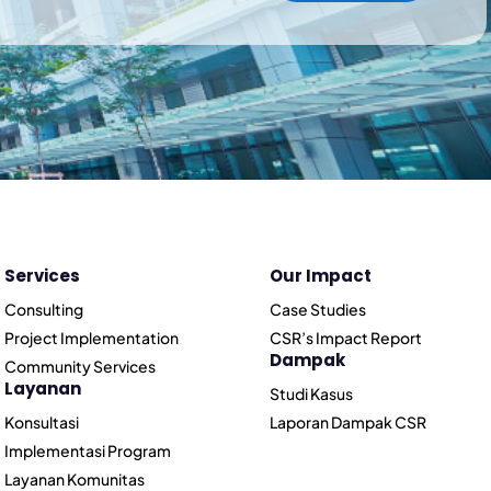
Services
Our Impact
Consulting
Case Studies
Project Implementation
CSR’s Impact Report
Dampak
Community Services
Layanan
Studi Kasus
Konsultasi
Laporan Dampak CSR
Implementasi Program
Layanan Komunitas