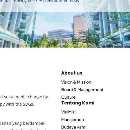
nities. Book your free consultation today
.
About us
Vision & Mission
Board & Management
nd sustainable change by
Culture
Tentang Kami
py with the SDGs.
Visi Misi
Manajemen
ubahan yang berdampak
Budaya Kami