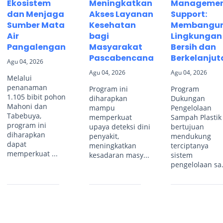
Ekosistem
Meningkatkan
Manageme
dan Menjaga
Akses Layanan
Support:
Sumber Mata
Kesehatan
Membangu
Air
bagi
Lingkungan
Pangalengan
Masyarakat
Bersih dan
Pascabencana
Berkelanjut
Agu 04, 2026
Agu 04, 2026
Agu 04, 2026
Melalui
penanaman
Program ini
Program
1.105 bibit pohon
diharapkan
Dukungan
Mahoni dan
mampu
Pengelolaan
Tabebuya,
memperkuat
Sampah Plastik
program ini
upaya deteksi dini
bertujuan
diharapkan
penyakit,
mendukung
dapat
meningkatkan
terciptanya
memperkuat ...
kesadaran masy...
sistem
pengelolaan sa.