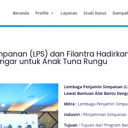
Beranda
Profile
Layanan
Studi Kasus
Dampa
panan (LPS) dan Filantra Hadirka
engar untuk Anak Tuna Rungu
Lembaga Penjamin Simpanan (LP
Lewat Bantuan Alat Bantu Den
Mitra
:
Lembaga Penjamin Simpa
Industri
:
Penjaminan Simpanan d
Tujuan
:
Tujuan dari Program Ba