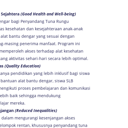
 Sejahtera
(Good Health and Well-being)
Dengar bagi Penyandang Tuna Rungu
as kesehatan dan kesejahteraan anak-anak
 alat bantu dengar yang sesuai dengan
g-masing penerima manfaat. Program ini
emperoleh akses terhadap alat kesehatan
g aktivitas sehari-hari secara lebih optimal.
as
(Quality Education)
nya pendidikan yang lebih inklusif bagi siswa
bantuan alat bantu dengar, siswa SLB
engikuti proses pembelajaran dan komunikasi
 lebih baik sehingga mendukung
ajar mereka.
njangan
(Reduced Inequalities)
si dalam mengurangi kesenjangan akses
 kelompok rentan, khususnya penyandang tuna