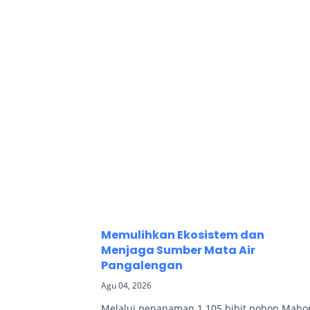
Memulihkan Ekosistem dan
Menjaga Sumber Mata Air
Pangalengan
Agu 04, 2026
Melalui penanaman 1.105 bibit pohon Maho