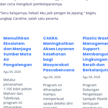
dan ceria mengikuti pembelajarannya.
“Seru belajarnya, hebat! Aku jadi pengen ke Jepang.” begitu
ungkap Caroline, salah satu peserta.
Memulihkan
CAKRA:
Plastic Was
Ekosistem
Meningkatkan
Manageme
dan Menjaga
Akses Layanan
Support:
Sumber Mata
Kesehatan
Membangu
Air
bagi
Lingkungan
Pangalengan
Masyarakat
Bersih dan
Pascabencana
Berkelanjut
Agu 04, 2026
Agu 04, 2026
Agu 04, 2026
Melalui
penanaman
Program ini
Program
1.105 bibit pohon
diharapkan
Dukungan
Mahoni dan
mampu
Pengelolaan
Tabebuya,
memperkuat
Sampah Plastik
program ini
upaya deteksi dini
bertujuan
diharapkan
penyakit,
mendukung