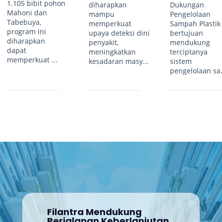
1.105 bibit pohon
diharapkan
Dukungan
Mahoni dan
mampu
Pengelolaan
Tabebuya,
memperkuat
Sampah Plastik
program ini
upaya deteksi dini
bertujuan
diharapkan
penyakit,
mendukung
dapat
meningkatkan
terciptanya
memperkuat ...
kesadaran masy...
sistem
pengelolaan sa.
Filantra Mendukung
Perjalanan Keberlanjutan