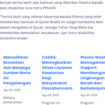
banyak terima kasih atas bantuan yang diberikan Filantra kepada
para disabilitas tuna netra PPSGHD.
“Terima kasih yang sebesar-besarnya kepada Filantra yang telah
memberikan bantuan Al Quran Braille ini sangat membantu kami
dalam mengakses Al Quran, semoga Tuhan Yang Maha Esa
memberikan kemudahan, kesuksesan, ujar Entus disabilitas
tunanetra binaan.
Memulihkan
CAKRA:
Plastic Was
Ekosistem
Meningkatkan
Manageme
dan Menjaga
Akses Layanan
Support:
Sumber Mata
Kesehatan
Membangu
Air
bagi
Lingkungan
Pangalengan
Masyarakat
Bersih dan
Pascabencana
Berkelanjut
Agu 04, 2026
Agu 04, 2026
Agu 04, 2026
Melalui
penanaman
Program ini
Program