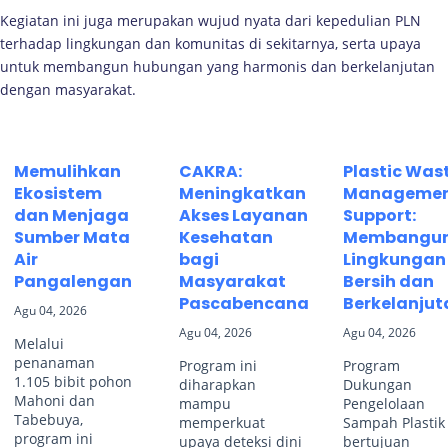
Kegiatan ini juga merupakan wujud nyata dari kepedulian PLN
terhadap lingkungan dan komunitas di sekitarnya, serta upaya
untuk membangun hubungan yang harmonis dan berkelanjutan
dengan masyarakat.
Memulihkan
CAKRA:
Plastic Was
Ekosistem
Meningkatkan
Manageme
dan Menjaga
Akses Layanan
Support:
Sumber Mata
Kesehatan
Membangu
Air
bagi
Lingkungan
Pangalengan
Masyarakat
Bersih dan
Pascabencana
Berkelanjut
Agu 04, 2026
Agu 04, 2026
Agu 04, 2026
Melalui
penanaman
Program ini
Program
1.105 bibit pohon
diharapkan
Dukungan
Mahoni dan
mampu
Pengelolaan
Tabebuya,
memperkuat
Sampah Plastik
program ini
upaya deteksi dini
bertujuan