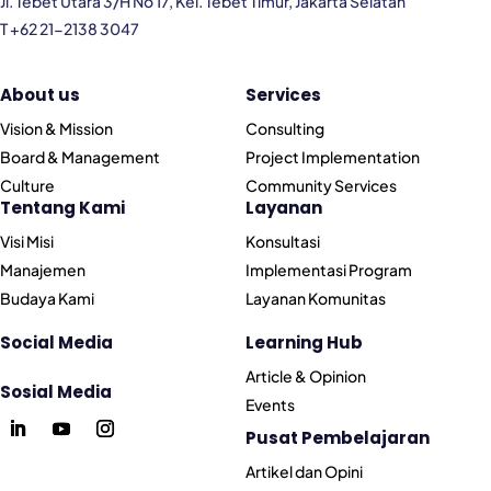
Jl. Tebet Utara 3/H No 17, Kel. Tebet Timur, Jakarta Selatan
T +62 21-2138 3047
About us
Services
Vision & Mission
Consulting
Board & Management
Project Implementation
Culture
Community Services
Tentang Kami
Layanan
Visi Misi
Konsultasi
Manajemen
Implementasi Program
Budaya Kami
Layanan Komunitas
Social Media
Learning Hub
Article & Opinion
Sosial Media
Events
Pusat Pembelajaran
Artikel dan Opini