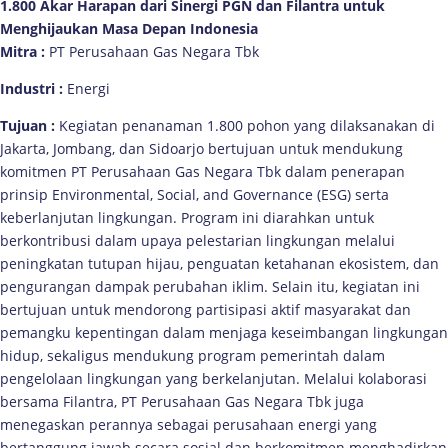
1.800 Akar Harapan dari Sinergi PGN dan Filantra untuk
Menghijaukan Masa Depan Indonesia
Mitra
:
PT Perusahaan Gas Negara Tbk
Industri
:
Energi
Tujuan
:
Kegiatan penanaman 1.800 pohon yang dilaksanakan di
Jakarta, Jombang, dan Sidoarjo bertujuan untuk mendukung
komitmen PT Perusahaan Gas Negara Tbk dalam penerapan
prinsip Environmental, Social, and Governance (ESG) serta
keberlanjutan lingkungan. Program ini diarahkan untuk
berkontribusi dalam upaya pelestarian lingkungan melalui
peningkatan tutupan hijau, penguatan ketahanan ekosistem, dan
pengurangan dampak perubahan iklim. Selain itu, kegiatan ini
bertujuan untuk mendorong partisipasi aktif masyarakat dan
pemangku kepentingan dalam menjaga keseimbangan lingkungan
hidup, sekaligus mendukung program pemerintah dalam
pengelolaan lingkungan yang berkelanjutan. Melalui kolaborasi
bersama Filantra, PT Perusahaan Gas Negara Tbk juga
menegaskan perannya sebagai perusahaan energi yang
bertanggung jawab secara sosial dan berkomitmen menghadirkan