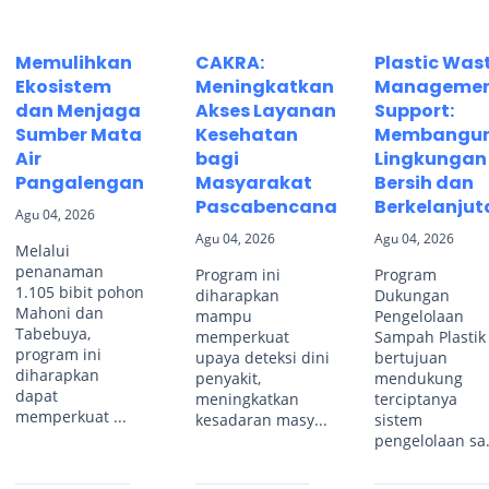
Memulihkan
CAKRA:
Plastic Was
Ekosistem
Meningkatkan
Manageme
dan Menjaga
Akses Layanan
Support:
Sumber Mata
Kesehatan
Membangu
Air
bagi
Lingkungan
Pangalengan
Masyarakat
Bersih dan
Pascabencana
Berkelanjut
Agu 04, 2026
Agu 04, 2026
Agu 04, 2026
Melalui
penanaman
Program ini
Program
1.105 bibit pohon
diharapkan
Dukungan
Mahoni dan
mampu
Pengelolaan
Tabebuya,
memperkuat
Sampah Plastik
program ini
upaya deteksi dini
bertujuan
diharapkan
penyakit,
mendukung
dapat
meningkatkan
terciptanya
memperkuat ...
kesadaran masy...
sistem
pengelolaan sa.