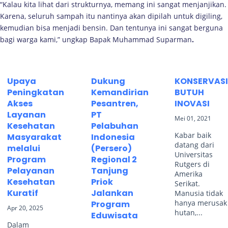
“Kalau kita lihat dari strukturnya, memang ini sangat menjanjikan.
Karena, seluruh sampah itu nantinya akan dipilah untuk digiling,
kemudian bisa menjadi bensin. Dan tentunya ini sangat berguna
bagi warga kami,” ungkap Bapak Muhammad Suparman
.
Upaya
Dukung
KONSERVAS
Peningkatan
Kemandirian
BUTUH
Akses
Pesantren,
INOVASI
Layanan
PT
Mei 01, 2021
Kesehatan
Pelabuhan
Kabar baik
Masyarakat
Indonesia
datang dari
melalui
(Persero)
Universitas
Program
Regional 2
Rutgers di
Pelayanan
Tanjung
Amerika
Kesehatan
Priok
Serikat.
Kuratif
Jalankan
Manusia tidak
hanya merusak
Program
Apr 20, 2025
hutan,...
Eduwisata
Dalam