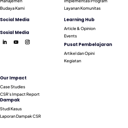
Manajemen
Implementasi Program
Budaya Kami
Layanan Komunitas
Social Media
Learning Hub
Article & Opinion
Sosial Media
Events
Pusat Pembelajaran
Artikel dan Opini
Kegiatan
Our Impact
Case Studies
CSR’s Impact Report
Dampak
Studi Kasus
Laporan Dampak CSR