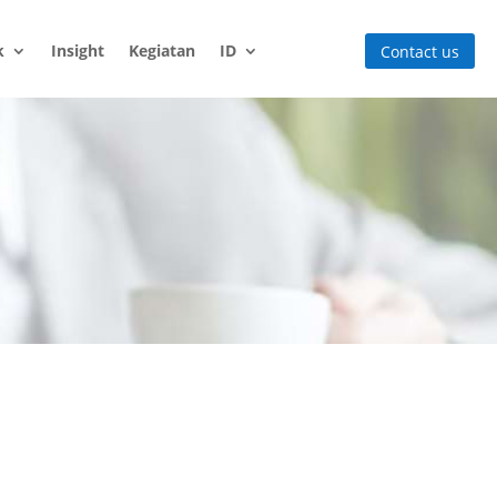
k
Insight
Kegiatan
ID
Contact us